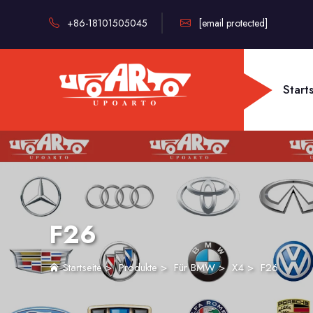
+86-18101505045
[email protected]
Start
F26
Startseite
>
Produkte
>
Für BMW
>
X4
>
F26