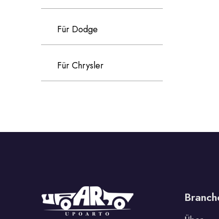
Für Dodge
Für Chrysler
Für Volvo
Für Cadillac
Für Perodua
Branch
Für Proton