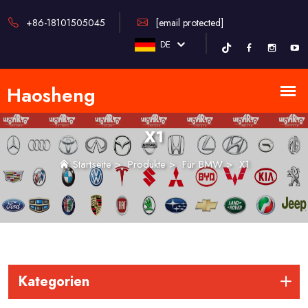
+86-18101505045
[email protected]
DE
X1
Startseite
>
Produkte
>
Für BMW
>
X1
Kategorien