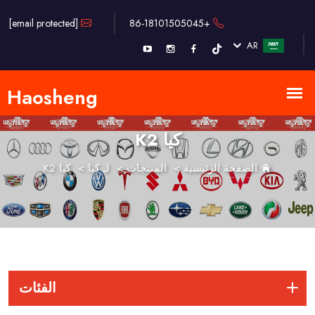
[email protected]
+86-18101505045
AR
كيا K2
الصفحة الرئيسية
>
المنتجات
>
لـ كيا
>
كيا K2
الفئات