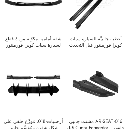
أغطية جانبيَّة للسيارة سيات
شفة أمامية مكوَّنة من ٤ قطع
كوبرا فورمنتور قبل التحديث
لسيارة سيات كوبرا فورمنتور
(2020–2024)، الموديل AR-
الجيل الأول بعد التحديث (2024
SEAT-017
فما بعد)، الموديل AR-SEAT-
026
AR-SEAT-016 مشتت جانبي
أر-سيات-018، مُوزِّع خلفي على
خلفي لـ Cupra Formentor قبل
شكل شفرة ومُقسِّم جانبي