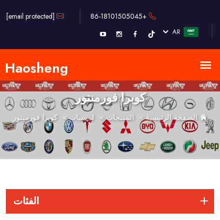
[email protected]
+86-18101505045
AR
كوبرا فورمنتور
الصفحة الرئيسية
>
المنتجات
>
لـ سيات
>
كوبرا فورمنتور
الفئات