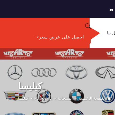
 بنا
احصل على عرض سعر
كيليسا
الصفحة الرئيسية
>
المنتجات
>
لـ Perodua
>
كيليسا