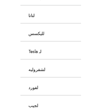
لتاتا
لليكسس
لـ Tesla
لشفروليه
لفورد
لجيب