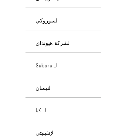
لسوزوكي
لشركة هيونداي
لـ Subaru
لنيسان
لـ كيا
لإنفينيتي