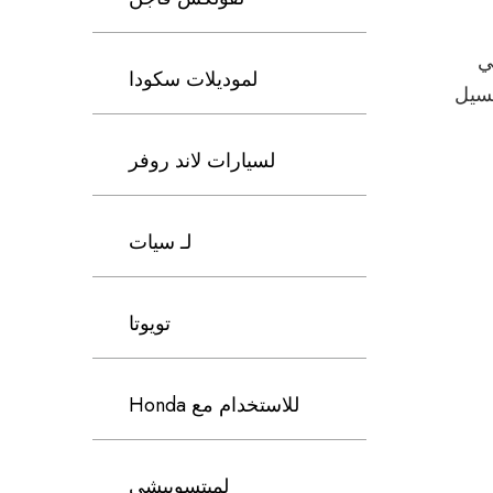
لفي
لموديلات سكودا
بيرودوة L700 كانسيل
لسيارات لاند روفر
لـ سيات
تويوتا
للاستخدام مع Honda
لميتسوبيشي