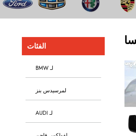
سا
الفئات
لـ BMW
لمرسيدس بنز
لـ AUDI
لفولكس فاجن