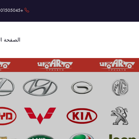
+86-18101505045
الصفحة ال