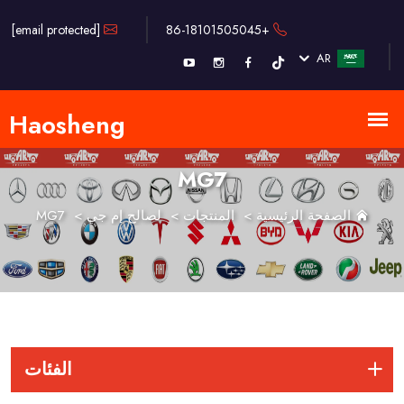
[email protected]
+86-18101505045
AR
MG7
الصفحة الرئيسية
>
المنتجات
>
لصالح إم جي
>
MG7
الفئات