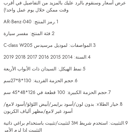
عرض أسعار وسنقوم بالرد عليك بالمزيد من التفاصيل في أقرب
وقت ممكن خلال يوم عمل واحد!)
1.رمز المنتج: AR-Benz-040
2.فئة المنتج: مفسر سيارة
3.المواصفات: لموديل مرسيدس C-class W205
4.السنة: 2014 2015 2016 2017 2018 2019
5.نمط الهيكل: السيدان ذات الأبواب الأربعة
6.حجم الحزمة الفردية: 130*8*27سم
7.حجم الحزمة الكبيرة: 100 قطعة في 126*48*45 سم
8.خيار الطلاء: بدون لون/أسود برايمر/أبيض اللؤلؤ/أسود لامع/
أسود غير لامع/مظهر ألياف الكربون
9.التثبيت: استخدم شريط 3M لتثبيت/تثبيت باستخدام براغي ذاتية
التثبيت إذا لزم الأمر