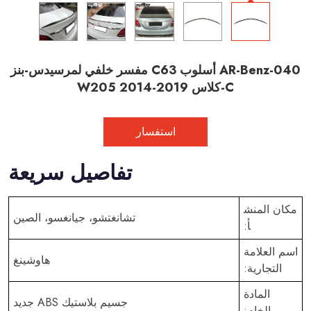
AR-Benz-040 أسلوب C63 مفسر خلفي لمرسيدس-بنز
C-كلاس W205 2014-2019
استفسار
تفاصيل سريعة
مكان المنش
تشانغتشو، جيانغسو، الصين
أ:
اسم العلامة
هاوشينغ
التجارية:
المادة
جسيم بلاستيك ABS جديد
الخام: