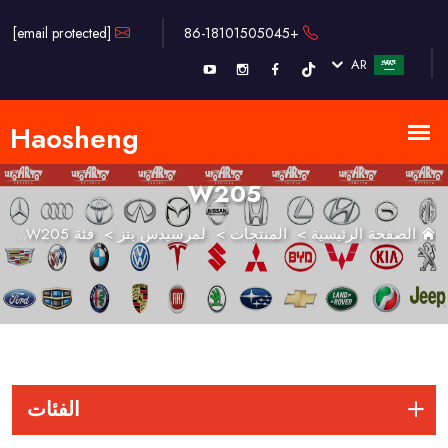
[email protected]
+86-18101505045
AR
W205
الصفحة الرئيسية
>
المنتجات
>
لمرسيدس بنز
>
فئة C
W205
>
الفئات