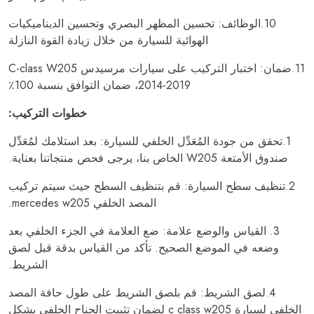
10.الوظائف: تحسين المظهر البصري وتحسين الديناميكيات
الهوائية للسيارة من خلال زيادة القوة النازلة
11.ضمان: اختبار التركيب على سيارات مرسيدس C-class W205
2014-2019، ضمان التوافق بنسبة 100٪
خطوات التركيب:
1.تحقق من جودة المُعَدِّل الخلفي للسيارة: بعد استلامك لمُعَدِّل
صندوق الأمتعة W205 الخاص بنا، يرجى فحص منتجاتنا بعناية.
2.تنظيف سطح السيارة: قم بتنظيف السطح حيث سيتم تركيب
المصد الخلفي mercedes w205.
3. القياس والوضع علامة: ضع العلامة في الجزء الخلفي بعد
وضعه في الموضع الصحيح. تأكد من القياس بدقة قبل لصق
الشريط.
4.لصق الشريط: قم بلصق الشريط على طول حافة المصد
الخلفي لسيارة c class w205 لضمان تثبيت الجناح الخلفي بشكل