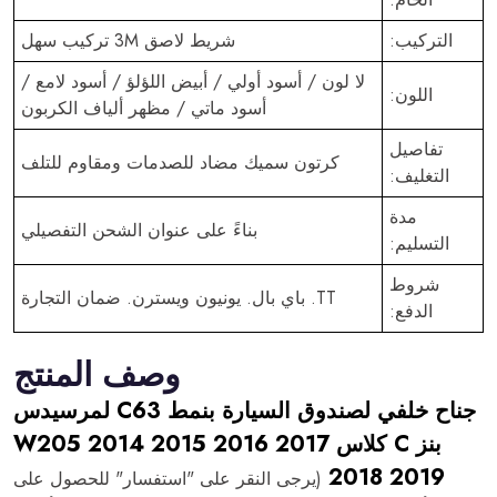
التركيب:
شريط لاصق 3M تركيب سهل
لا لون / أسود أولي / أبيض اللؤلؤ / أسود لامع /
اللون:
أسود ماتي / مظهر ألياف الكربون
تفاصيل
كرتون سميك مضاد للصدمات ومقاوم للتلف
التغليف:
مدة
بناءً على عنوان الشحن التفصيلي
التسليم:
شروط
TT. باي بال. يونيون ويسترن. ضمان التجارة
الدفع:
وصف المنتج
جناح خلفي لصندوق السيارة بنمط C63 لمرسيدس
بنز C كلاس W205 2014 2015 2016 2017
2018 2019
(يرجى النقر على "استفسار" للحصول على