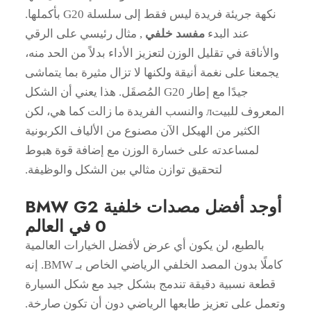
نكهة جريئة فريدة ليس فقط إلى سلسلة G20 بأكملها.
عند البدء
مفسد خلفي
, مثال رئيسي على الرقي
والأناقة في تقليل الوزن لتعزيز الأداء بدلاً من الحد منه،
يجمعنا على نغمة أنيقة ولكنها لا تزال مثيرة بما يتماشى
جيدًا مع إطار G20 المُصقَل. هذا يعني أن الشكل
المعروف للبيتл والنسب الفريدة ما زالت كما هي، لكن
الكثير من الهيكل الآن مصنوع من الألياف الكربونية
لمساعدته على خسارة الوزن مع إضافة قوة هبوط
لتحقيق توازن مثالي بين الشكل والوظيفة.
أوجد أفضل مصدات خلفية BMW G2
0 في العالم
بالطبع، لن يكون أي عرض لأفضل الخيارات العالمية
كاملًا بدون المصد الخلفي الرياضي الخاص بـ BMW. إنه
قطعة نسبية دقيقة تندمج بشكل جيد مع شكل السيارة
وتعمل على تعزيز طابعها الرياضي دون أن تكون صارخة.