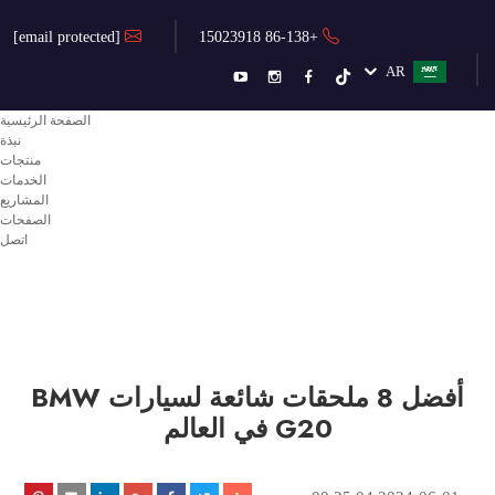
[email protected]
+86-138 15023918
AR
الصفحة الرئيسية
نبذة
منتجات
الخدمات
المشاريع
الصفحات
اتصل
أفضل 8 ملحقات شائعة لسيارات BMW
G20 في العالم