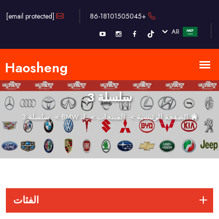
[email protected]
+86-18101505045
AR
سلسلة 3
الصفحة الرئيسية
>
المنتجات
>
لـ BMW
>
سلسلة 3
الفئات