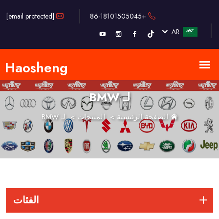
[email protected]
+86-18101505045
AR
لـ BMW
الصفحة الرئيسية
>
المنتجات
>
لـ BMW
الفئات