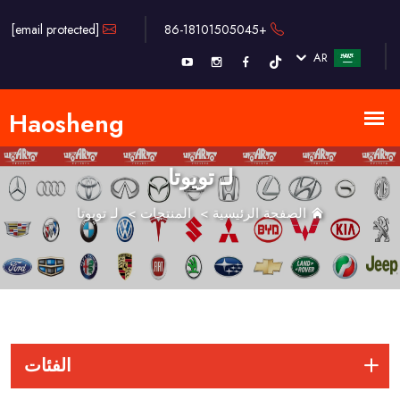
[email protected]
+86-18101505045
AR
لـ تويوتا
الصفحة الرئيسية
>
المنتجات
>
لـ تويوتا
الفئات